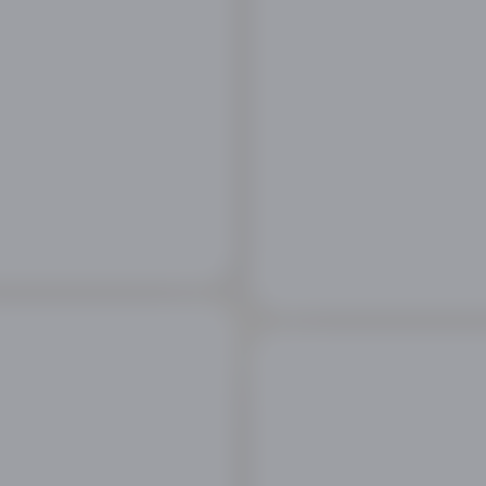
 tour 3
 18.07.2025
Guided tour 3
Le parc - 18.07.2025