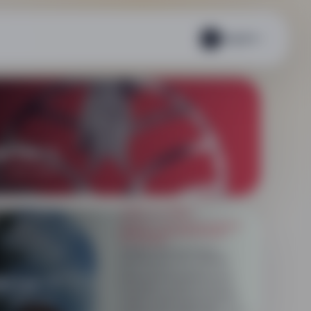
English
EN
d tour 3
 - 18.07.2025
d tour 3
 - 18.07.2025