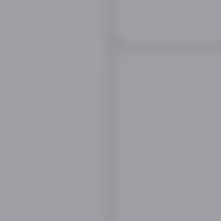
‘Inner Worlds’
La Cour - 18.07.2025