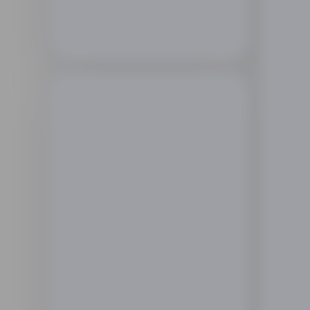
‘Inner Worlds’
La Cour - 18.07.2025