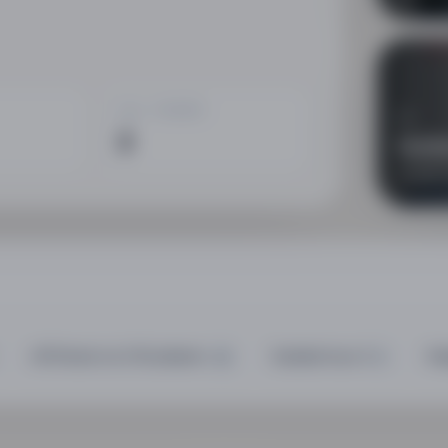
ALL YEARS
03
2
Guide
Le parc
«D’Orient et d’Occident»
Guided tour 2
Si
12
2