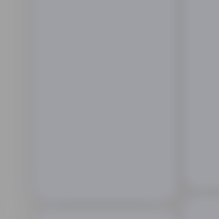
Guided
Le parc -
Guided tour 3
Le parc - 18.07.2025