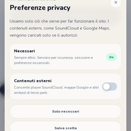
Preferenze privacy
TORNA ALLO STORICO
Usiamo solo ciò che serve per far funzionare il sito. I
contenuti esterni, come SoundCloud e Google Maps,
vengono caricati solo se li autorizzi.
TORNA AL PROGRAMMA
Necessari
Sempre attivi. Servono per sicurezza, sessione e
On
preferenze essenziali.
Contenuti esterni
Consente player SoundCloud, mappe Google e altri
Mathias Steinauer
MS
embed di terze parti.
ASSOCIATION « RÊVEUR.EUSE »
Home
Eventi
Solo necessari
Compositore
Contatto
Salva scelta