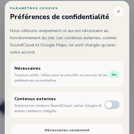
PARAMÈTRES COOKIES
Contenu externe bloqué
Préférences de confidentialité
Activez les contenus externes pour afficher cet
élément.
Nous utilisons uniquement ce qui est nécessaire au
fonctionnement du site. Les contenus externes, comme
Gérer les préférences
SoundCloud et Google Maps, ne sont chargés qu’avec
votre accord.
Nécessaires
Toujours actifs. Utiles pour la sécurité, la session et les
On
préférences essentielles.
Contenus externes
Mathias Steinauer
Autorise les lecteurs SoundCloud, cartes Google et
MS
autres contenus intégrés.
ASSOCIATION « RÊVEUR.EUSE »
Accueil
Événements
Nécessaires seulement